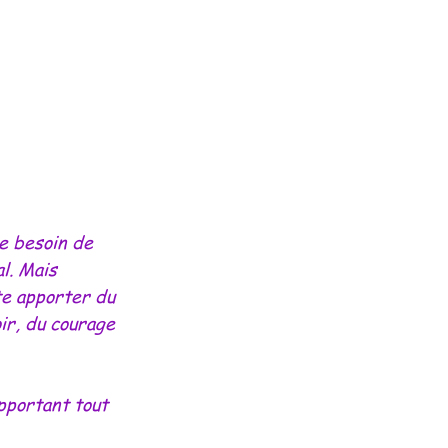
e besoin de 
l. Mais 
te apporter du 
oir, du courage 
apportant tout 