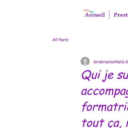
Accueil
Prest
All Posts
larderaznathalie
1
Qui je su
accompag
formatri
tout ça, 