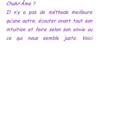
Chakr’Âme ?
Il n’y a pas de méthode meilleure
qu’une autre, écouter avant tout son
intuition et faire selon son envie ou
ce qui nous semble juste. Voici
quelques suggestions :
Commencer par agiter la bouteille du
mélange choisi afin de le dynamiser
avec le cristal de roche qu'il contient
en prononçant mentalement ou à voix
haute la phrase positive qui nous
convient, puis :
- 1 à 2 vaporisations à environ 20 cm
du chakra concerné.
- 1 à 2 vaporisations dans l’aura /
vaporiser devant et au- dessus de soi