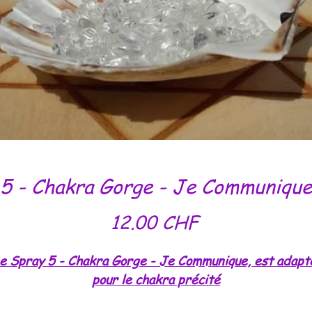
5 - Chakra Gorge - Je Communique
Prix
12.00 CHF
e Spray 5 - Chakra Gorge - Je Communique, est adapt
pour le chakra précité