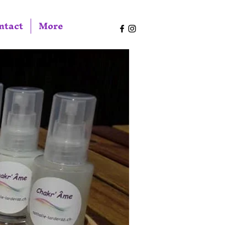
ntact
More