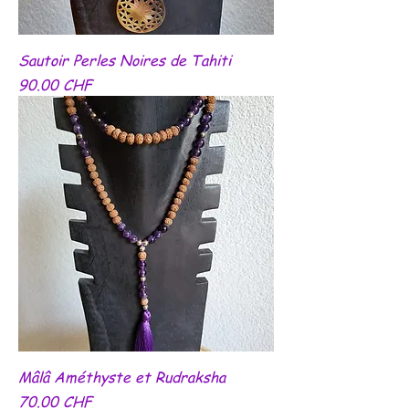
Sautoir Perles Noires de Tahiti
Prix
90.00 CHF
Mâlâ Améthyste et Rudraksha
Prix
70.00 CHF