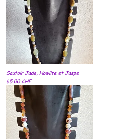
Sautoir Jade, Howlite et Jaspe
Prix
65.00 CHF