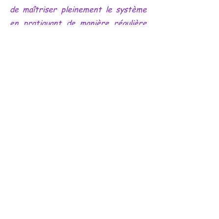
de maîtriser pleinement le système
en pratiquant de manière régulière
et intensive, en l'intégrant à votre
propre pratique énergétique.
Un accompagnement personnalisé
avant et après l'initiation. En tant
que votre enseignante, je resterai
disponible pour répondre à toutes
vos questions et vous soutenir dans
votre cheminement.
Un diplôme officiel certifiant que
vous avez bien reçu cette initiation
et que vous êtes apte à la
transmettre à votre tour.
Initiation en présentiel